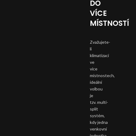
DO
VÍCE
MÍSTNOSTÍ
Zvažujete-
li
klimatizaci
ve
více
místnostech,
ideální
volbou
je
tzv. multi-
split
systém,
kdy jedna
venkovní
jednotka