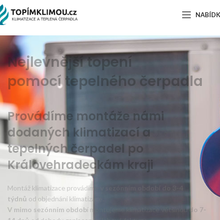
NABÍD
Nejlevnější topení
pomocí tepelného čerpadla
Provádíme montáže námi
dodaných klimatizací a
tepelných čerpadel po
Královehradeckám kraji
Montáž klimatizace provádíme
v sezónním období do 3-4
týdnů
od objednání klimatizace.
V mimo sezónním obdob
í montujeme klimatizace většinou
do 7-