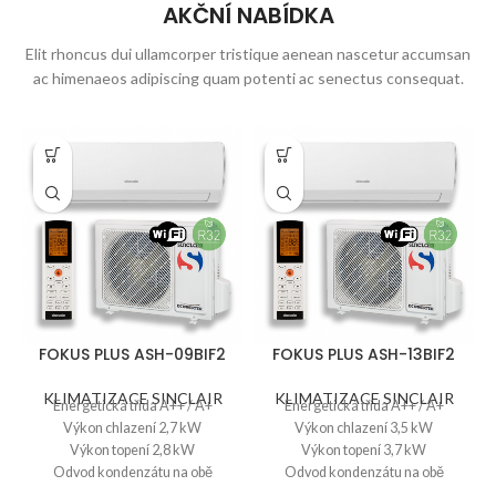
AKČNÍ NABÍDKA
Elit rhoncus dui ullamcorper tristique aenean nascetur accumsan
ac himenaeos adipiscing quam potenti ac senectus consequat.
FOKUS PLUS ASH-13BIF2
FOKUS PLUS ASH-18BIF2
KLIMATIZACE SINCLAIR
KLIMATIZACE SINCLAIR
Energetická třída A++ / A+
Energetická třída A++ / A+
Výkon chlazení 3,5 kW
Výkon chlazení 5,2 kW
Výkon topení 3,7 kW
Výkon topení 5,3 kW
Odvod kondenzátu na obě
Odvod kondenzátu na obě
strany
strany