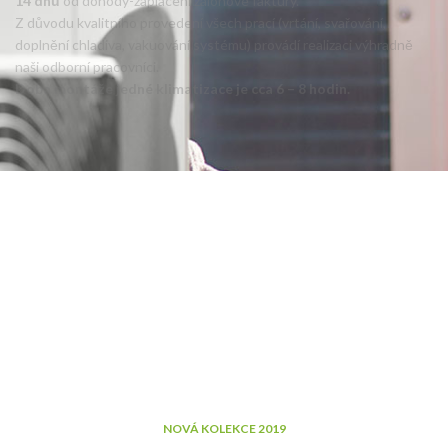
14 dnů
od dohody-zaplacení zálohové faktury.
Z důvodu kvalitního provedení všech prací (vrtání, svařování,
doplnění chladiva, vakuování systému) provádí realizaci výhradně
naši odborní pracovníci.
Doba montáže jedné klimatizace je cca 6 – 8 hodin.
NOVÁ KOLEKCE 2019