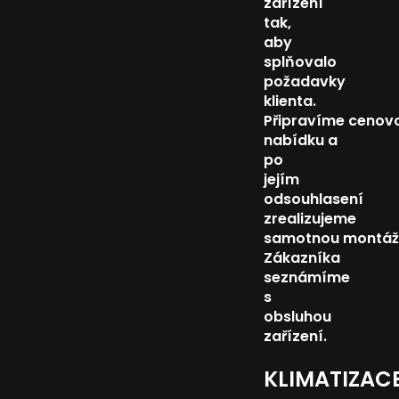
zařízení
tak,
aby
splňovalo
požadavky
klienta.
Připravíme cenov
nabídku a
po
jejím
odsouhlasení
zrealizujeme
samotnou montáž
Zákazníka
seznámíme
s
obsluhou
zařízení.
KLIMATIZAC