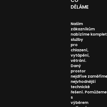
CO
DĚLÁME
Našim
zákazníkům
nabízíme komplet
služby
pro
chlazení,
vytápění,
větrání.
Daný
prostor
nejdříve zaměřím
nejvhodnější
technické
řešení. Pomůžeme
s
výběrem